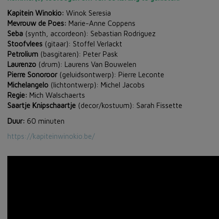
Kapitein Winokio:
Winok Seresia
Mevrouw de Poes:
Marie-Anne Coppens
Seba
(synth, accordeon): Sebastian Rodriguez
Stoofvlees
(gitaar): Stoffel Verlackt
Petrolium
(basgitaren): Peter Pask
Laurenzo
(drum): Laurens Van Bouwelen
Pierre Sonoroor
(geluidsontwerp): Pierre Leconte
Michelangelo
(lichtontwerp): Michel Jacobs
Regie:
Mich Walschaerts
Saartje Knipschaartje
(decor/kostuum): Sarah Fissette
Duur:
60 minuten
https://kapiteinwinokio.be/