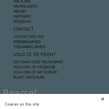
WIE IS WIE
VRIJWILLIGERS
NIEUWS
PARTNERS
SPONSORS
CONTACT
CONTACTEER ONS
BEREIKBAARHEID
TOEGANKELIJKHEID
VOLG CC DE MEENT
ONTVANG ONZE NIEUWSBRIEF
VOLG ONS OP FACEBOOK
VOLG ONS OP INSTAGRAM
BUURT-BROCHURE
Cookies on this site
HOOFDSPONSORS