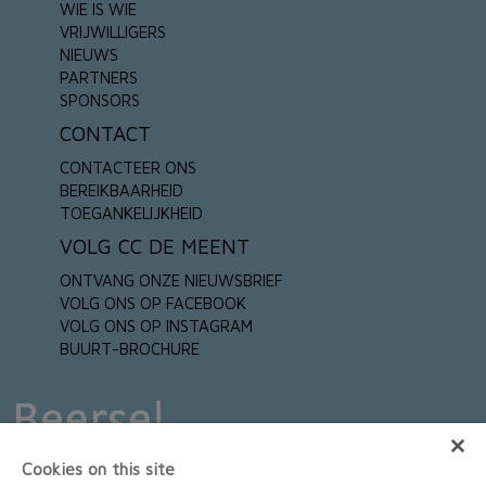
WIE IS WIE
VRIJWILLIGERS
NIEUWS
PARTNERS
SPONSORS
CONTACT
CONTACTEER ONS
BEREIKBAARHEID
TOEGANKELIJKHEID
VOLG CC DE MEENT
ONTVANG ONZE NIEUWSBRIEF
VOLG ONS OP FACEBOOK
VOLG ONS OP INSTAGRAM
BUURT-BROCHURE
Cookies on this site
HOOFDSPONSORS