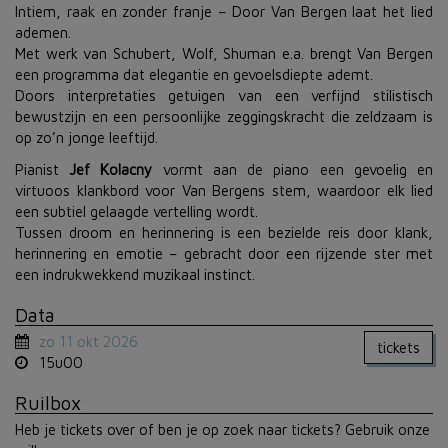
Intiem, raak en zonder franje – Door Van Bergen laat het lied
ademen.
Met werk van Schubert, Wolf, Shuman e.a. brengt Van Bergen
een programma dat elegantie en gevoelsdiepte ademt.
Doors interpretaties getuigen van een verfijnd stilistisch
bewustzijn en een persoonlijke zeggingskracht die zeldzaam is
op zo’n jonge leeftijd.
Pianist
Jef Kolacny
vormt aan de piano een gevoelig en
virtuoos klankbord voor Van Bergens stem, waardoor elk lied
een subtiel gelaagde vertelling wordt.
Tussen droom en herinnering is een bezielde reis door klank,
herinnering en emotie – gebracht door een rijzende ster met
een indrukwekkend muzikaal instinct.
Data
zo 11 okt 2026
tickets
15u00
Ruilbox
Heb je tickets over of ben je op zoek naar tickets? Gebruik onze