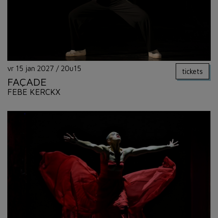
vr 15 jan 2027
/
20u15
tickets
FAÇADE
FEBE KERCKX