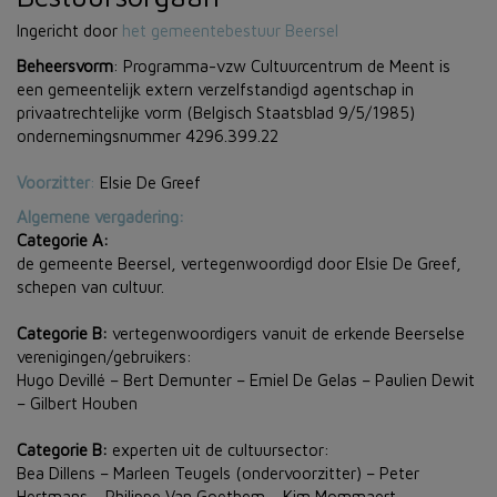
Ingericht door
het gemeentebestuur Beersel
Beheersvorm
: Programma-vzw Cultuurcentrum de Meent is
een gemeentelijk extern verzelfstandigd agentschap in
privaatrechtelijke vorm (Belgisch Staatsblad 9/5/1985)
ondernemingsnummer 4296.399.22
Voorzitter
:
Elsie De Greef
Algemene vergadering:
Categorie A:
de gemeente Beersel, vertegenwoordigd door Elsie De Greef,
schepen van cultuur.
Categorie B:
vertegenwoordigers vanuit de erkende Beerselse
verenigingen/gebruikers:
Hugo Devillé – Bert Demunter – Emiel De Gelas – Paulien Dewit
– Gilbert Houben
Categorie B:
experten uit de cultuursector:
Bea Dillens – Marleen Teugels (ondervoorzitter) – Peter
Hertmans – Philippe Van Goethem – Kim Mommaert