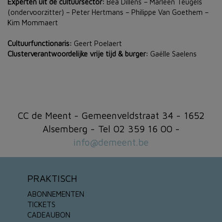
Experten uit de cultuursector:
Bea Dillens – Marleen Teugels
(ondervoorzitter) – Peter Hertmans – Philippe Van Goethem –
Kim Mommaert
Cultuurfunctionaris:
Geert Poelaert
Clusterverantwoordelijke vrije tijd & burger:
Gaëlle Saelens
CC de Meent - Gemeenveldstraat 34 - 1652
Alsemberg - Tel 02 359 16 00 -
info@demeent.be
PRAKTISCH
ABONNEMENTEN
TICKETS
CADEAUBON