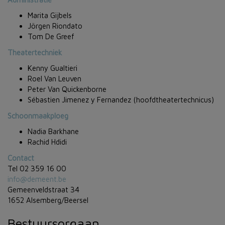
Marita Gijbels
Jörgen Riondato
Tom De Greef
Theatertechniek
Kenny Gualtieri
Roel Van Leuven
Peter Van Quickenborne
Sébastien Jimenez y Fernandez (hoofdtheatertechnicus)
Schoonmaakploeg
Nadia Barkhane
Rachid Hdidi
Contact
Tel 02 359 16 00
info@demeent.be
Gemeenveldstraat 34
1652 Alsemberg/Beersel
Bestuursorgaan