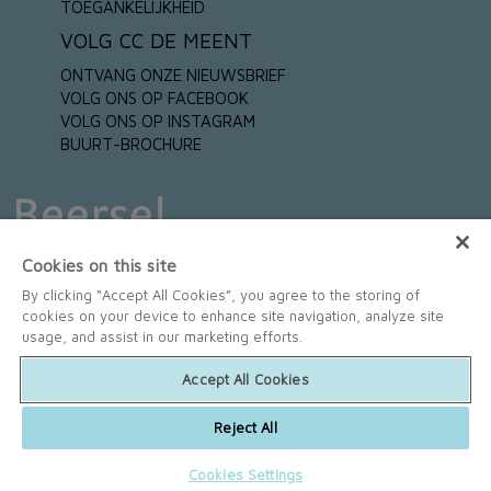
TOEGANKELIJKHEID
VOLG CC DE MEENT
ONTVANG ONZE NIEUWSBRIEF
VOLG ONS OP FACEBOOK
VOLG ONS OP INSTAGRAM
BUURT-BROCHURE
Cookies on this site
HOOFDSPONSORS
By clicking “Accept All Cookies”, you agree to the storing of
Algemene onderneming R. Onkelinx
|
Jan Debremaeker
|
Smulplezier
|
cookies on your device to enhance site navigation, analyze site
Optiek Van Vaerenberg
usage, and assist in our marketing efforts.
SPONSORS
Thierry Geenen fotograaf
|
Bloemen Sophie's Choice
|
Smulplezier
|
Accept All Cookies
Jan Debremaeker
|
Proxy Delhaize Buizingen
|
Snelkoerier
|
Optiek Van
Vaerenbergh
|
Algemene onderneming R. Onkelinx
|
Zorgbedrijf
Vlaanderen - Residenstiewoningen Arthur
Reject All
Cookies Settings
Cookies Settings
|
Privacy