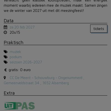
Verwacht geen klassiek kooroptreden, maar een energiek
moment waarbij iedereen mee de muziek maakt. Samen zingen
we de winter van 2027 uit met dit meezingfeest!
Data
za 20 feb 2027
tickets
20u15
Praktisch
muziek
podium
seizoen 2026-2027
gratis: 0 euro
CC De Meent - Schouwburg - Ongenummerd ,
Gemeenveldstraat 34 , 1652 Alsemberg
Extra